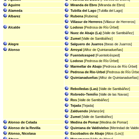
Aguirre
Miranda de Ebro
[Miranda de Ebro]
Alameda
Tubilla del Lago
[Tubilla del Lago]
Albarez
Rubena
[Rubena]
Villasur de Herreros
[Villasur de Herreros]
Alcalde
Lodoso
[Pedrosa de Río Úrbel]
Nuez de Abajo (La)
[Valle de Santibáñez]
Zumel
[Valle de Santibáñez]
Alegre
Salguero de Juarros
[Ibeas de Juarros]
Alonso
Arroyal
[Alfoz de Quintanadueñas]
Fuentelcesped
[Fuentelcésped]
Lodoso
[Pedrosa de Río Úrbel]
Marmellar de Abajo
[Pedrosa de Río Úrbel]
Pedrosa de Rio-Urbel
[Pedrosa de Río Úrbel
Quintanadueñas
[Alfoz de Quintanadueñas]
Rebolledas (Las)
[Valle de Santibáñez]
Robredo-Temiño
[Valle de las Navas]
Ros
[Valle de Santibáñez]
Tejada
[Tejada]
Zalduendo
[Arlanzón]
Zumel
[Valle de Santibáñez]
Alonso de Celada
Medina de Pomar
[Medina de Pomar]
Alonso de la Revilla
Quintana de Valdivielso
[Merindad de Valdiv
Alonso, Nicolasa
Escobados de Abajo
[Altos (Los)]
Altuve
Menamayor
[Valle de Mena]