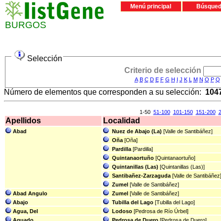
Menú principal
Búsque
BURGOS
Selección
Criterio de selección
A
B
C
D
E
F
G
H
I
J
K
L
M
N
O
P
Q
Número de elementos que corresponden a su selección:
104
1-50
51-100
101-150
151-200
Apellidos
Localidad
Abad
Nuez de Abajo (La)
[Valle de Santibáñez]
Oña
[Oña]
Pardilla
[Pardilla]
Quintanaortuño
[Quintanaortuño]
Quintanillas (Las)
[Quintanillas (Las)]
Santibañez-Zarzaguda
[Valle de Santibáñez
Zumel
[Valle de Santibáñez]
Abad Angulo
Zumel
[Valle de Santibáñez]
Abajo
Tubilla del Lago
[Tubilla del Lago]
Agua, Del
Lodoso
[Pedrosa de Río Úrbel]
Aguado
Pedrosa de Duero
[Pedrosa de Duero]