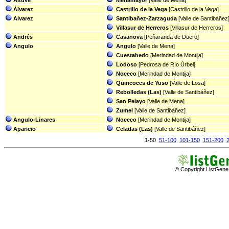
Álvarez
Castrillo de la Vega
[Castrillo de la Vega]
Alvarez
Santibañez-Zarzaguda
[Valle de Santibáñez
Villasur de Herreros
[Villasur de Herreros]
Andrés
Casanova
[Peñaranda de Duero]
Angulo
Angulo
[Valle de Mena]
Cuestahedo
[Merindad de Montija]
Lodoso
[Pedrosa de Río Úrbel]
Noceco
[Merindad de Montija]
Quincoces de Yuso
[Valle de Losa]
Rebolledas (Las)
[Valle de Santibáñez]
San Pelayo
[Valle de Mena]
Zumel
[Valle de Santibáñez]
Angulo-Linares
Noceco
[Merindad de Montija]
Aparicio
Celadas (Las)
[Valle de Santibáñez]
1-50
51-100
101-150
151-200
© Copyright ListGene